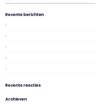
Recente berichten
x
x
x
x
x
Recente reacties
Archieven