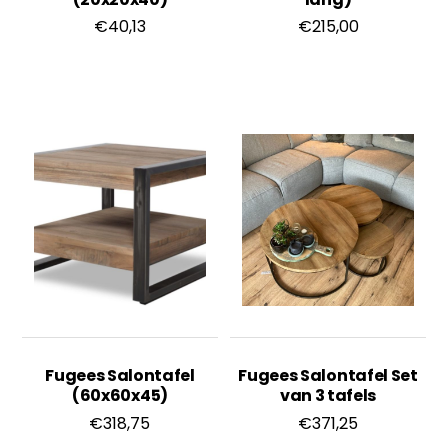
€
40,13
€
215,00
Fugees Salontafel
Fugees Salontafel Set
(60x60x45)
van 3 tafels
€
318,75
€
371,25