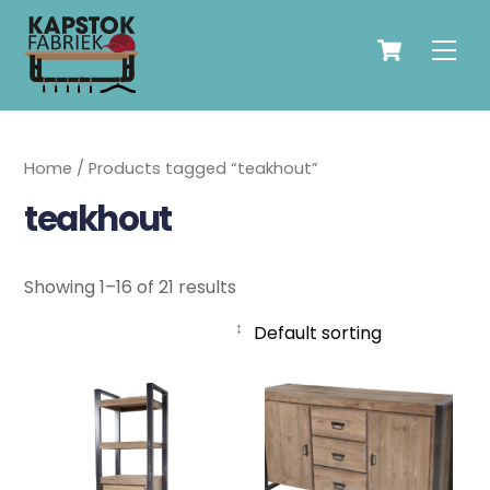
Skip
Cart
to
Men
content
Home
/ Products tagged “teakhout”
teakhout
Showing 1–16 of 21 results