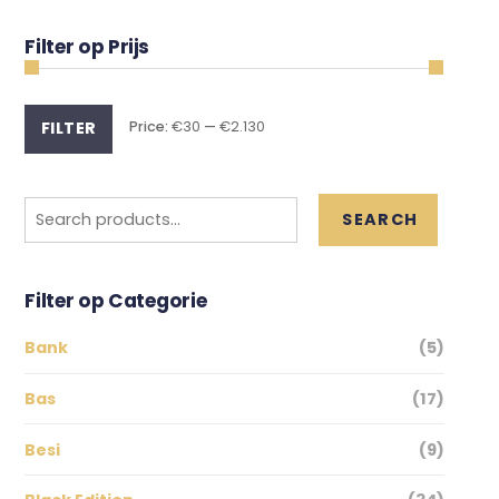
Filter op Prijs
Min
Max
Price:
€30
—
€2.130
FILTER
price
price
Search
SEARCH
for:
Filter op Categorie
Bank
(5)
Bas
(17)
Besi
(9)