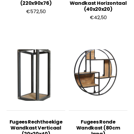
(220x90x76)
Wandkast Horizontaal
(40x20x20)
€
572,50
€
42,50
Fugees Rechthoekige
Fugees Ronde
Wandkast Verticaal
Wandkast (80cm
(20x20x40)
lang)