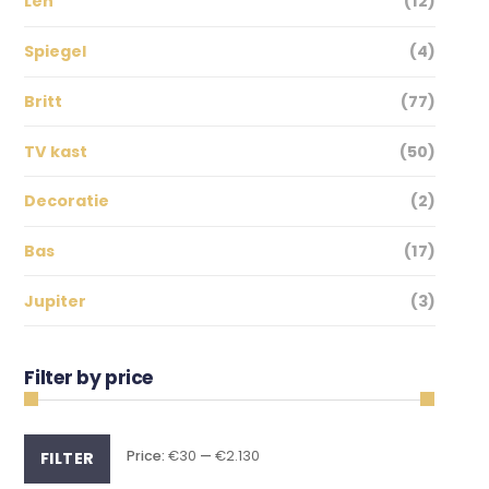
Len
(12)
Spiegel
(4)
Britt
(77)
TV kast
(50)
Decoratie
(2)
Bas
(17)
Jupiter
(3)
Filter by price
Min
Max
Price:
€30
—
€2.130
FILTER
price
price