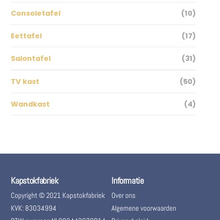
Consoletafel
(10)
Eettafel
(17)
Salontafel
(31)
TV kast
(50)
Wandkast
(4)
Kapstokfabriek
Informatie
Copyright © 2021 Kapstokfabriek
Over ons
KVK: 83034994
Algemene voorwaarden