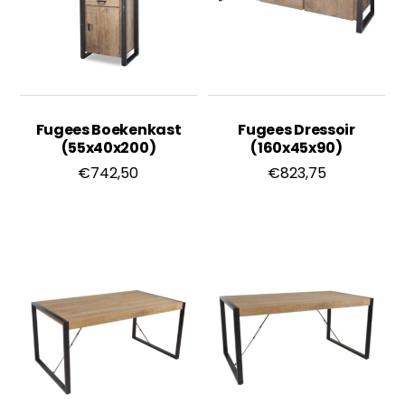
Fugees Boekenkast
Fugees Dressoir
(55x40x200)
(160x45x90)
€
742,50
€
823,75