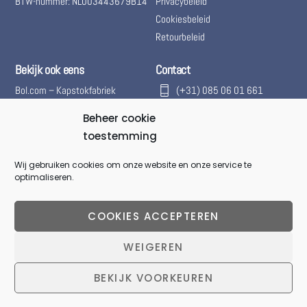
BTW-nummer: NL003443679B14
Privacybeleid
Cookiesbeleid
Retourbeleid
Bekijk ook eens
Contact
Bol.com – Kapstokfabriek
(+31) 085 06 01 661
Marktplaats – Kapstokfabriek
(+31) 085 06 01 661
Beheer cookie
Woningontruiming
@kapstokfabriek
toestemming
info@kapstokfabriek.nl
Wij gebruiken cookies om onze website en onze service te
Waleplein 23291 CZ Strijen,
optimaliseren.
Hoeksche Waard, Zuid-
Holland, Nederland
COOKIES ACCEPTEREN
Gesloten voor onbepaalde
WEIGEREN
tijd.
Back
BEKIJK VOORKEUREN
To