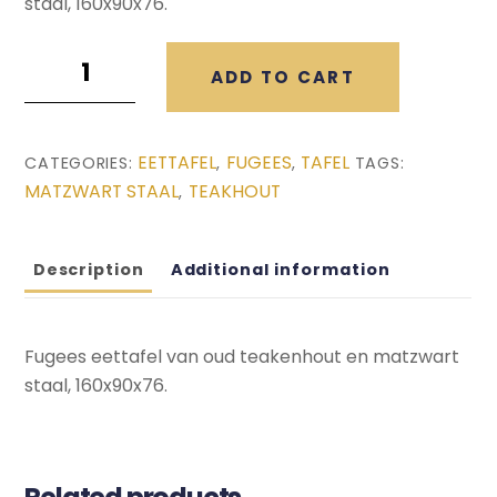
staal, 160x90x76.
Fugees
ADD TO CART
Eettafel
(160x90x76)
quantity
EETTAFEL
FUGEES
TAFEL
CATEGORIES:
,
,
TAGS:
MATZWART STAAL
TEAKHOUT
,
Description
Additional information
Fugees eettafel van oud teakenhout en matzwart
staal, 160x90x76.