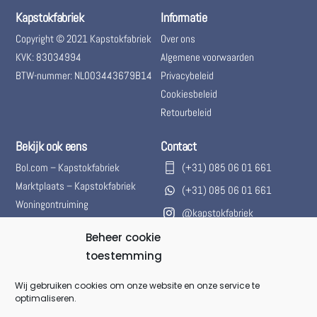
Kapstokfabriek
Informatie
Copyright © 2021 Kapstokfabriek
Over ons
KVK: 83034994
Algemene voorwaarden
BTW-nummer: NL003443679B14
Privacybeleid
Cookiesbeleid
Retourbeleid
Bekijk ook eens
Contact
Bol.com – Kapstokfabriek
(+31) 085 06 01 661
Marktplaats – Kapstokfabriek
(+31) 085 06 01 661
Woningontruiming
@kapstokfabriek
info@kapstokfabriek.nl
Beheer cookie
toestemming
Waleplein 23291 CZ Strijen,
Hoeksche Waard, Zuid-
Wij gebruiken cookies om onze website en onze service te
Holland, Nederland
optimaliseren.