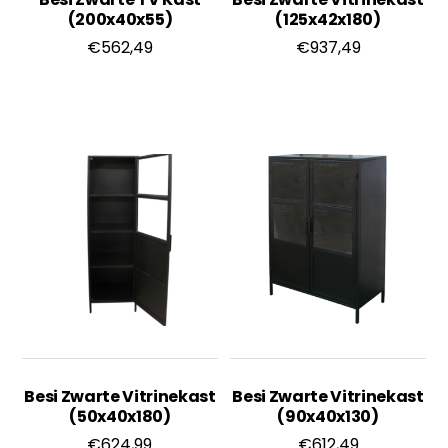
(200x40x55)
(125x42x180)
€
562,49
€
937,49
Besi Zwarte Vitrinekast
Besi Zwarte Vitrinekast
(50x40x180)
(90x40x130)
€
624,99
€
612,49