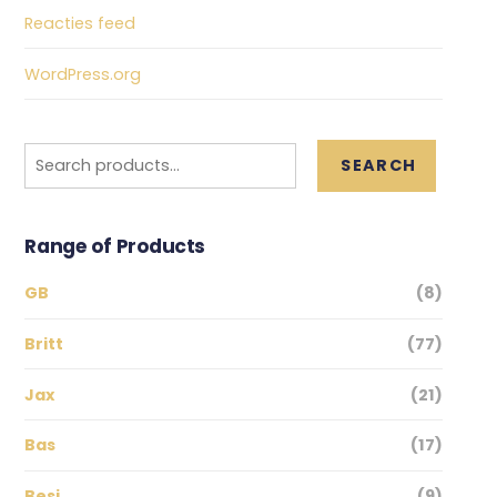
Reacties feed
WordPress.org
Search
SEARCH
for:
Range of Products
GB
(8)
Britt
(77)
Jax
(21)
Bas
(17)
Besi
(9)