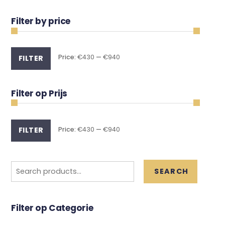
Filter by price
Min
Max
Price:
€430
—
€940
FILTER
price
price
Filter op Prijs
Min
Max
Price:
€430
—
€940
FILTER
price
price
Search
SEARCH
for:
Filter op Categorie