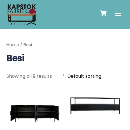
Skip
Cart
to
Men
content
Home
/ Besi
Besi
Showing all 9 results