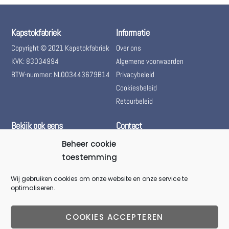
Kapstokfabriek
Informatie
Copyright © 2021 Kapstokfabriek
Over ons
KVK: 83034994
Algemene voorwaarden
BTW-nummer: NL003443679B14
Privacybeleid
Cookiesbeleid
Retourbeleid
Bekijk ook eens
Contact
Bol.com – Kapstokfabriek
(+31) 085 06 01 661
Beheer cookie
Marktplaats – Kapstokfabriek
toestemming
(+31) 085 06 01 661
Woningontruiming
@kapstokfabriek
Wij gebruiken cookies om onze website en onze service te
optimaliseren.
info@kapstokfabriek.nl
Waleplein 23291 CZ Strijen,
COOKIES ACCEPTEREN
Hoeksche Waard, Zuid-