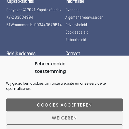
Kapstokfabriek
Informatie
Copyright © 2021 Kapstokfabriek
Over ons
KVK: 83034994
Algemene voorwaarden
BTW-nummer: NL003443679B14
Privacybeleid
Cookiesbeleid
Retourbeleid
Bekijk ook eens
Contact
Bol.com – Kapstokfabriek
(+31) 085 06 01 661
Beheer cookie
Marktplaats – Kapstokfabriek
toestemming
(+31) 085 06 01 661
Woningontruiming
@kapstokfabriek
Wij gebruiken cookies om onze website en onze service te
optimaliseren.
info@kapstokfabriek.nl
Waleplein 23291 CZ Strijen,
COOKIES ACCEPTEREN
Hoeksche Waard, Zuid-
Holland, Nederland
WEIGEREN
Gesloten voor onbepaalde
Back