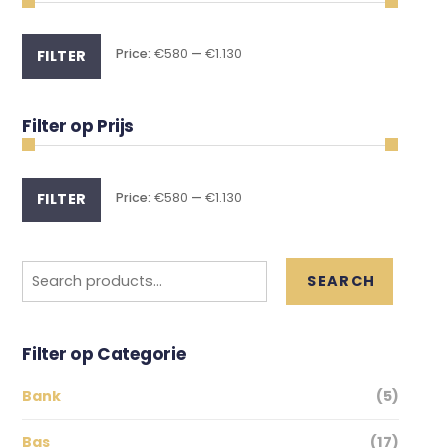
Min
Max
Price:
€580
—
€1.130
FILTER
price
price
Filter op Prijs
Min
Max
Price:
€580
—
€1.130
FILTER
price
price
Search
SEARCH
for:
Filter op Categorie
Bank
(5)
Bas
(17)