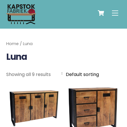
Skip
Cart
to
Men
content
Home
/ Luna
Luna
Showing all 9 results