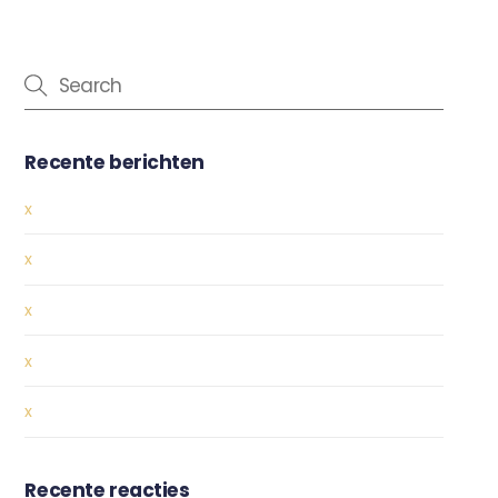
Recente berichten
x
x
x
x
x
Recente reacties