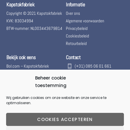
Kapstokfabriek
Informatie
Copyright © 2021 Kapstokfabriek
Over ons
KVK: 83034994
Algemene voorwaarden
BTW-nummer: NL003443679B14
Privacybeleid
Cookiesbeleid
Retourbeleid
Bekijk ook eens
Contact
Bol.com – Kapstokfabriek
(+31) 085 06 01 661
Marktplaats – Kapstokfabriek
(+31) 085 06 01 661
Beheer cookie
Woningontruiming
@kapstokfabriek
toestemming
info@kapstokfabriek.nl
Wij gebruiken cookies om onze website en onze service te
optimaliseren.
Waleplein 23291 CZ Strijen,
Hoeksche Waard, Zuid-
Holland, Nederland
COOKIES ACCEPTEREN
Gesloten voor onbepaalde