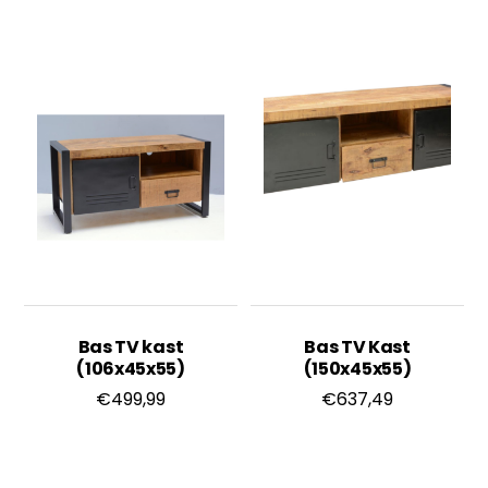
Bas TV kast
Bas TV Kast
(106x45x55)
(150x45x55)
€
499,99
€
637,49