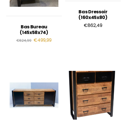
Bas Dressoir
(160x45x80)
€
862,49
Bas Bureau
(145x58x74)
€
499,99
€
624,99