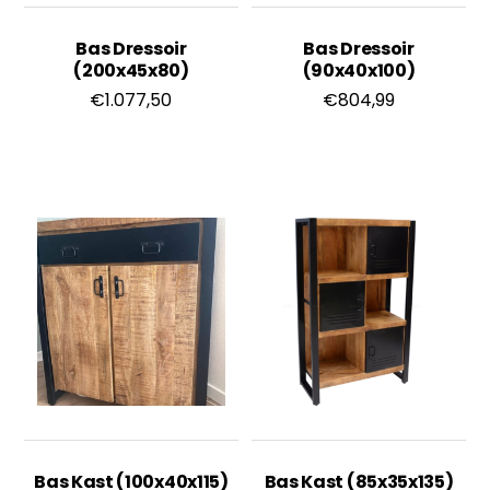
Bas Dressoir
Bas Dressoir
(200x45x80)
(90x40x100)
€
1.077,50
€
804,99
Bas Kast (100x40x115)
Bas Kast (85x35x135)