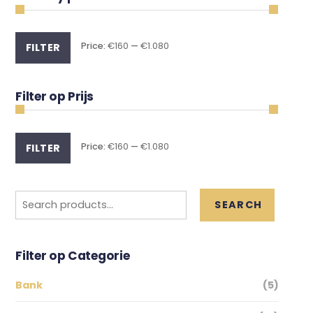
Min
Max
Price:
€160
—
€1.080
FILTER
price
price
Filter op Prijs
Min
Max
Price:
€160
—
€1.080
FILTER
price
price
Search
SEARCH
for:
Filter op Categorie
Bank
(5)