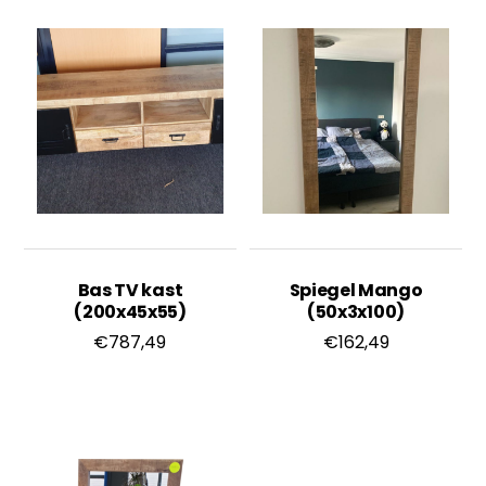
Bas TV kast
Spiegel Mango
(200x45x55)
(50x3x100)
€
787,49
€
162,49