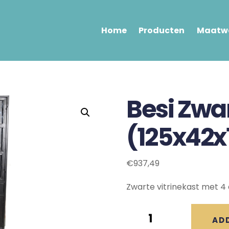
Home
Producten
Maatwe
Besi Zwar
(125x42x
€
937,49
Zwarte vitrinekast met 4 
Besi
AD
Zwarte