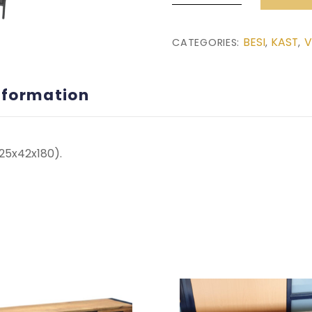
Vitrinekast
(125x42x180)
BESI
KAST
V
CATEGORIES:
,
,
quantity
nformation
125x42x180).