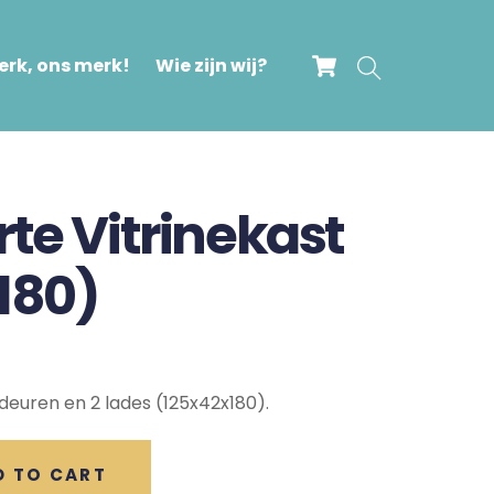
Cart
Search
rk, ons merk!
Wie zijn wij?
te Vitrinekast
180)
deuren en 2 lades (125x42x180).
D TO CART