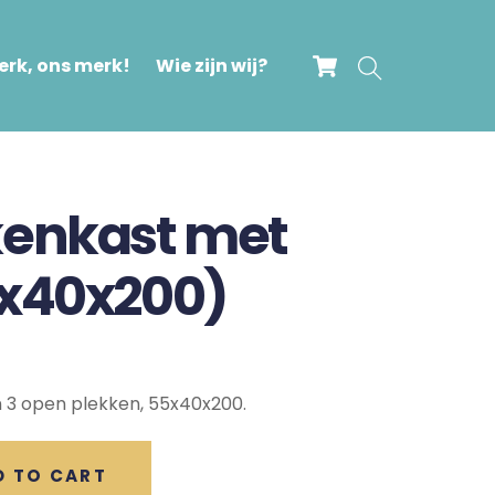
Cart
Search
rk, ons merk!
Wie zijn wij?
kenkast met
5x40x200)
 3 open plekken, 55x40x200.
D TO CART