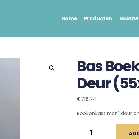
Home
Producten
Maatwe
Bas Boe
Deur (5
€
718,74
Boekenkast met 1 deur en
Bas
AD
Boekenkast