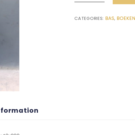
met
Deur
BAS
BOEKEN
CATEGORIES:
,
(55x40x200)
quantity
nformation