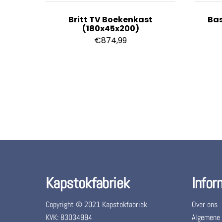
Britt TV Boekenkast
Bas
(180x45x200)
€
874,99
Kapstokfabriek
Infor
Copyright © 2021 Kapstokfabriek
Over ons
KVK: 83034994
Algemene