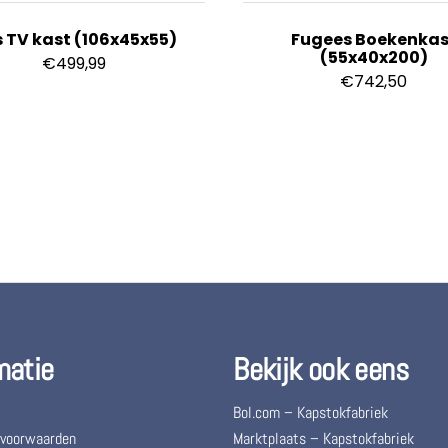
 TV kast (106x45x55)
Fugees Boekenkas
(55x40x200)
€
499,99
€
742,50
matie
Bekijk ook eens
Bol.com – Kapstokfabriek
 voorwaarden
Marktplaats – Kapstokfabriek