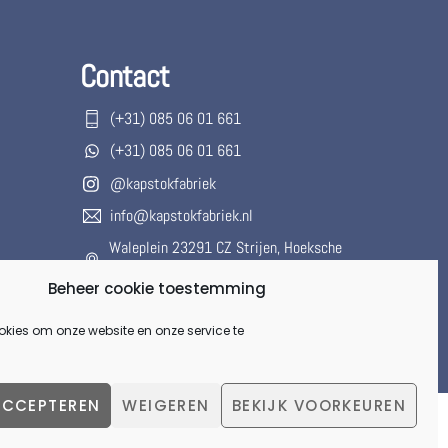
Contact
(+31) 085 06 01 661
(+31) 085 06 01 661
@kapstokfabriek
info@kapstokfabriek.nl
Waleplein 23291 CZ Strijen, Hoeksche
Waard, Zuid-Holland, Nederland
Beheer cookie toestemming
Gesloten voor onbepaalde tijd.
okies om onze website en onze service te
ACCEPTEREN
WEIGEREN
BEKIJK VOORKEUREN
Back
To