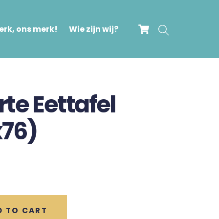
Cart
Search
rk, ons merk!
Wie zijn wij?
rte Eettafel
x76)
D TO CART