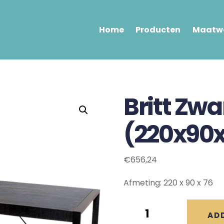
Home
Producten
Maatwe
Britt Zwa
(220x90
€
656,24
Afmeting: 220 x 90 x 76
Britt
AD
Zwarte