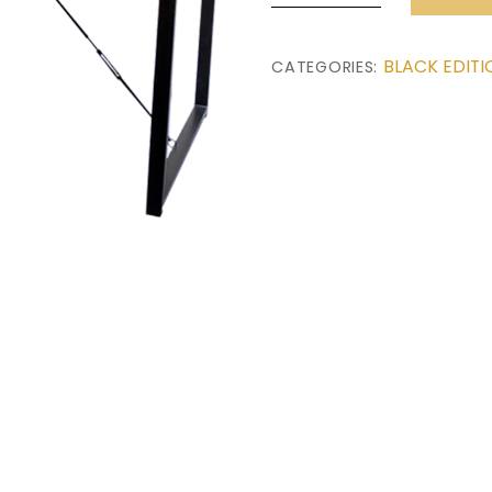
Eettafel
(220x90x76)
BLACK EDITI
CATEGORIES:
quantity