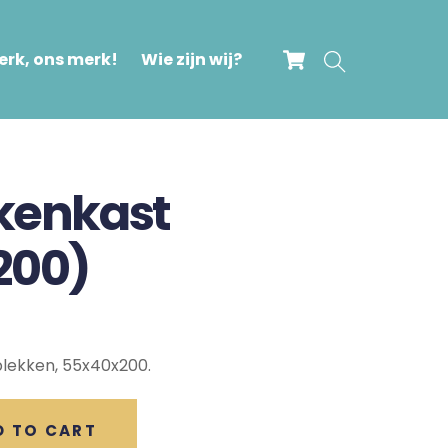
Cart
Search
rk, ons merk!
Wie zijn wij?
ekenkast
200)
lekken, 55x40x200.
D TO CART