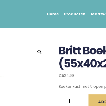
Home
Producten
Maatwe
Britt Bo
(55x40x
€
524,99
Boekenkast met 5 open p
Britt
AD
Boekenkast