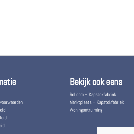
matie
Bekijk ook eens
Bol.com – Kapstokfabriek
 voorwaarden
Marktplaats – Kapstokfabriek
eid
Woningontruiming
leid
eid