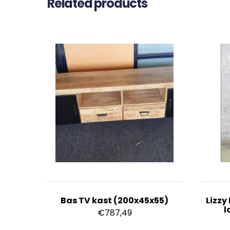
Related products
Bas TV kast (200x45x55)
Lizzy
l
€
787,49