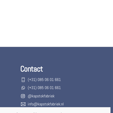
Contact
(+31) 085 06 01 661
(+31) 085 06 01 661
@kapstokfabriek
info@kapstokfabriek.nl
Waleplein 23291 CZ Strijen, Hoeksche