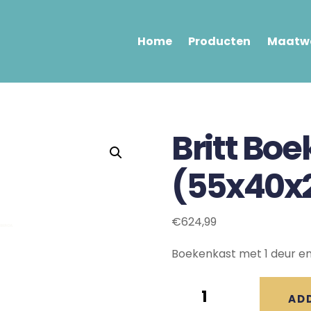
Home
Producten
Maatwe
Britt Bo
(55x40x
€
624,99
Boekenkast met 1 deur en
Britt
AD
Boekenkast