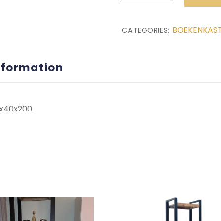
(55x40x200)
quantity
BOEKENKAS
CATEGORIES:
nformation
5x40x200.