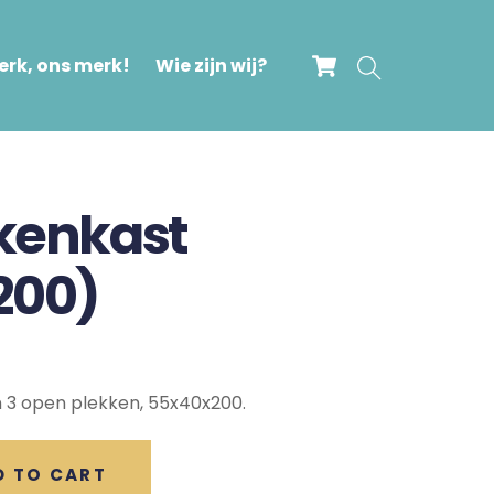
Cart
Search
rk, ons merk!
Wie zijn wij?
ekenkast
200)
 3 open plekken, 55x40x200.
D TO CART