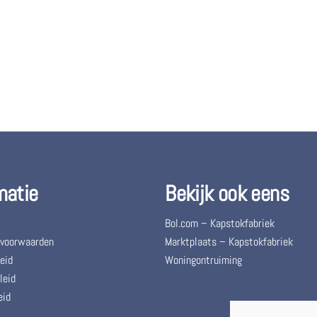
matie
Bekijk ook eens
Bol.com – Kapstokfabriek
 voorwaarden
Marktplaats – Kapstokfabriek
eid
Woningontruiming
leid
eid