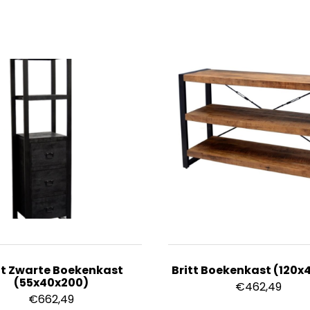
tt Zwarte Boekenkast
Britt Boekenkast (120x
(55x40x200)
€
462,49
€
662,49