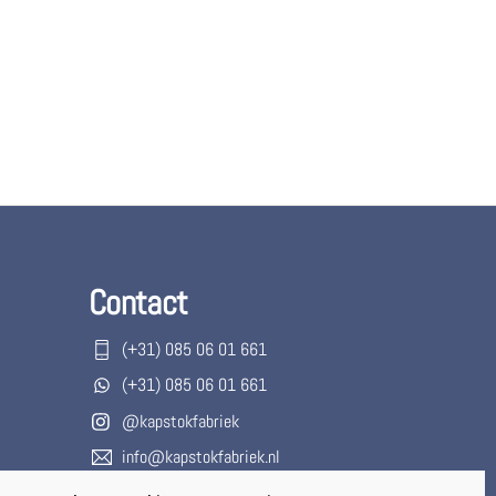
Contact
(+31) 085 06 01 661
(+31) 085 06 01 661
@kapstokfabriek
info@kapstokfabriek.nl
Waleplein 23291 CZ Strijen, Hoeksche