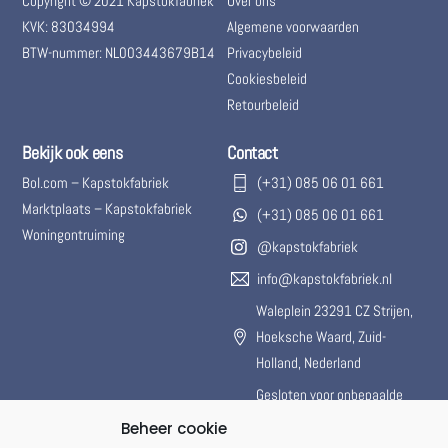
Copyright © 2021 Kapstokfabriek
Over ons
KVK: 83034994
Algemene voorwaarden
BTW-nummer: NL003443679B14
Privacybeleid
Cookiesbeleid
Retourbeleid
Bekijk ook eens
Contact
Bol.com – Kapstokfabriek
(+31) 085 06 01 661
Marktplaats – Kapstokfabriek
(+31) 085 06 01 661
Woningontruiming
@kapstokfabriek
info@kapstokfabriek.nl
Waleplein 23291 CZ Strijen,
Hoeksche Waard, Zuid-
Holland, Nederland
Gesloten voor onbepaalde
tijd.
Beheer cookie