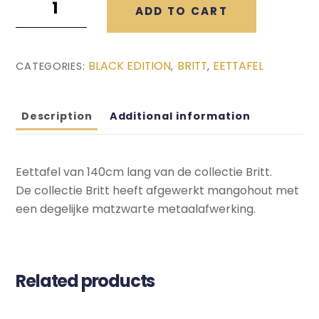
ADD TO CART
Zwarte
Eettafel
(140x80x76)
BLACK EDITION
BRITT
EETTAFEL
CATEGORIES:
,
,
quantity
Description
Additional information
Eettafel van 140cm lang van de collectie Britt.
De collectie Britt heeft afgewerkt mangohout met
een degelijke matzwarte metaalafwerking.
Related products