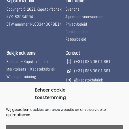
Kapstokfabriek
Informatie
Copyright © 2021 Kapstokfabriek
Over ons
KVK: 83034994
Algemene voorwaarden
BTW-nummer: NL003443679B14
Privacybeleid
Cookiesbeleid
Retourbeleid
Bekijk ook eens
Contact
Bol.com – Kapstokfabriek
(+31) 085 06 01 661
Marktplaats – Kapstokfabriek
(+31) 085 06 01 661
Woningontruiming
@kapstokfabriek
info@kapstokfabriek.nl
Beheer cookie
toestemming
Waleplein 23291 CZ Strijen,
Hoeksche Waard, Zuid-
Wij gebruiken cookies om onze website en onze service te
Holland, Nederland
optimaliseren.
Gesloten voor onbepaalde