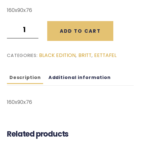
160x90x76
Britt
ADD TO CART
Zwarte
Eettafel
(160x90x76)
BLACK EDITION
BRITT
EETTAFEL
CATEGORIES:
,
,
quantity
Description
Additional information
160x90x76
Related products