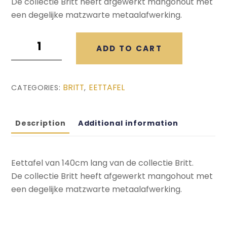
De collectie Britt heeft afgewerkt mangohout met
een degelijke matzwarte metaalafwerking.
Britt
ADD TO CART
Eettafel
(140x80x76)
quantity
BRITT
EETTAFEL
CATEGORIES:
,
Description
Additional information
Eettafel van 140cm lang van de collectie Britt.
De collectie Britt heeft afgewerkt mangohout met
een degelijke matzwarte metaalafwerking.