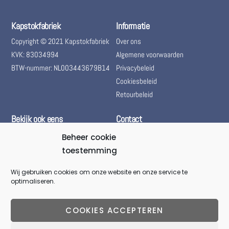
Kapstokfabriek
Informatie
Copyright © 2021 Kapstokfabriek
Over ons
KVK: 83034994
Algemene voorwaarden
BTW-nummer: NL003443679B14
Privacybeleid
Cookiesbeleid
Retourbeleid
Bekijk ook eens
Contact
Bol.com – Kapstokfabriek
(+31) 085 06 01 661
Beheer cookie
Marktplaats – Kapstokfabriek
toestemming
(+31) 085 06 01 661
Woningontruiming
@kapstokfabriek
Wij gebruiken cookies om onze website en onze service te
optimaliseren.
info@kapstokfabriek.nl
Waleplein 23291 CZ Strijen,
COOKIES ACCEPTEREN
Hoeksche Waard, Zuid-
Holland, Nederland