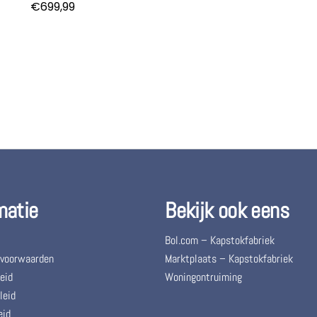
€
699,99
matie
Bekijk ook eens
Bol.com – Kapstokfabriek
 voorwaarden
Marktplaats – Kapstokfabriek
eid
Woningontruiming
leid
eid