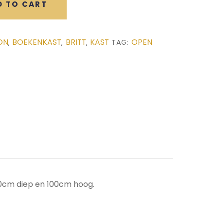
D TO CART
ON
BOEKENKAST
BRITT
KAST
OPEN
,
,
,
TAG:
0cm diep en 100cm hoog.