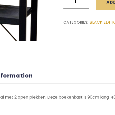
AD
Zwarte
Boekenkast
(90x40x100)
BLACK EDITI
CATEGORIES:
quantity
nformation
l met 2 open plekken. Deze boekenkast is 90cm lang, 4