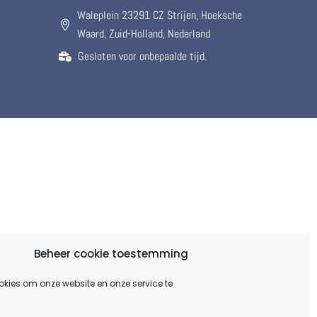
Waleplein 23291 CZ Strijen, Hoeksche
Waard, Zuid-Holland, Nederland
Gesloten voor onbepaalde tijd.
Beheer cookie toestemming
okies om onze website en onze service te