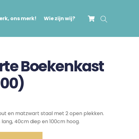
Cart
Search
rk, ons merk!
Wie zijn wij?
arte Boekenkast
100)
t en matzwart staal met 2 open plekken.
 lang, 40cm diep en 100cm hoog.