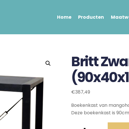
Home
Producten
Maatwe
Britt Zw
(90x40x
€
387,49
Boekenkast van mangohou
Deze boekenkast is 90cm
Britt