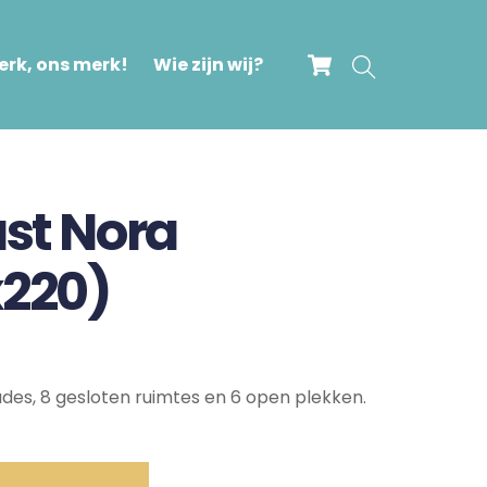
Cart
Search
rk, ons merk!
Wie zijn wij?
ast Nora
x220)
ades, 8 gesloten ruimtes en 6 open plekken.