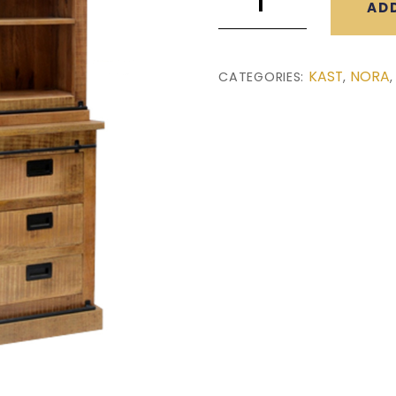
AD
Nora
(160x45x220)
quantity
KAST
NORA
CATEGORIES:
,