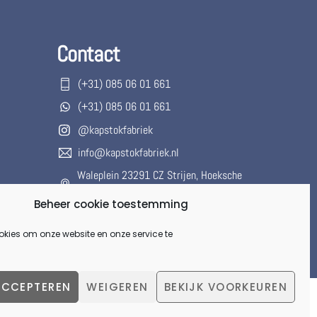
Contact
(+31) 085 06 01 661
(+31) 085 06 01 661
@kapstokfabriek
info@kapstokfabriek.nl
Waleplein 23291 CZ Strijen, Hoeksche
Waard, Zuid-Holland, Nederland
Beheer cookie toestemming
Gesloten voor onbepaalde tijd.
okies om onze website en onze service te
ACCEPTEREN
WEIGEREN
BEKIJK VOORKEUREN
Back
To