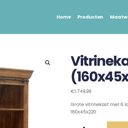
Home
Producten
Maatwe
Vitrinek
(160x45
€
1.749,99
Grote vitrinekast met 6 l
160x45x220
Vitrinekast