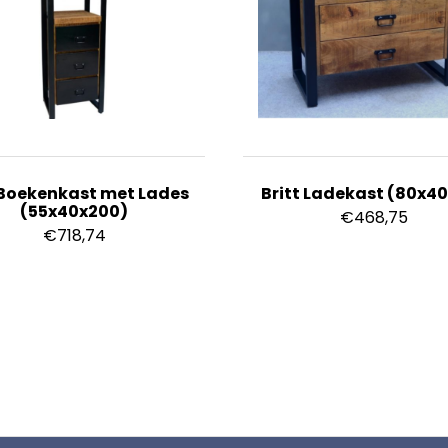
Boekenkast met Lades
Britt Ladekast (80x4
(55x40x200)
€
468,75
€
718,74