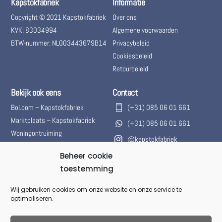
Kapstokfabriek
Informatie
Copyright © 2021 Kapstokfabriek
Over ons
KVK: 83034994
Algemene voorwaarden
BTW-nummer: NL003443679B14
Privacybeleid
Cookiesbeleid
Retourbeleid
Bekijk ook eens
Contact
Bol.com – Kapstokfabriek
(+31) 085 06 01 661
Marktplaats – Kapstokfabriek
(+31) 085 06 01 661
Woningontruiming
@kapstokfabriek
info@kapstokfabriek.nl
Beheer cookie
toestemming
Waleplein 23291 CZ Strijen,
Hoeksche Waard, Zuid-
Wij gebruiken cookies om onze website en onze service te
Holland, Nederland
optimaliseren.
Gesloten voor onbepaalde