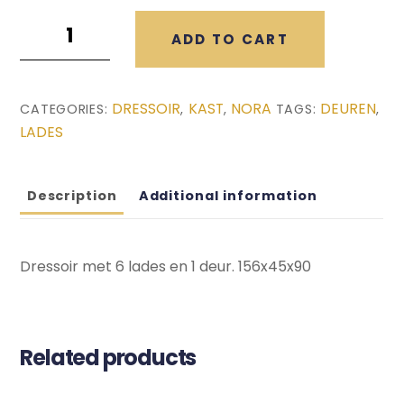
Nora
ADD TO CART
Dressoir
(156x45x90)
quantity
DRESSOIR
KAST
NORA
DEUREN
CATEGORIES:
,
,
TAGS:
,
LADES
Description
Additional information
Dressoir met 6 lades en 1 deur. 156x45x90
Related products