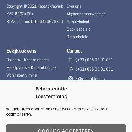
Copyright © 2021 Kapstokfabriek
Over ons
KVK: 83034994
Algemene voorwaarden
BTW-nummer: NL003443679B14
Privacybeleid
Cookiesbeleid
Retourbeleid
Bekijk ook eens
Contact
Bol.com – Kapstokfabriek
(+31) 085 06 01 661
Marktplaats – Kapstokfabriek
(+31) 085 06 01 661
Woningontruiming
@kapstokfabriek
info@kapstokfabriek.nl
Beheer cookie
toestemming
Waleplein 23291 CZ Strijen,
Hoeksche Waard, Zuid-
Wij gebruiken cookies om onze website en onze service te
Holland, Nederland
optimaliseren.
Gesloten voor onbepaalde
tijd.
COOKIES ACCEPTEREN