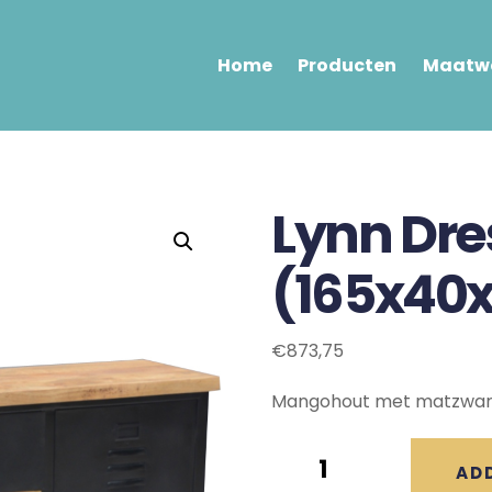
Home
Producten
Maatwe
Lynn Dre
(165x40
€
873,75
Mangohout met matzwart 
Lynn
AD
Dressoir