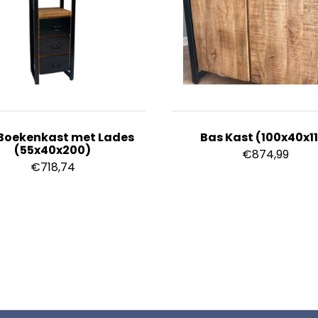
Boekenkast met Lades
Bas Kast (100x40x1
(55x40x200)
€
874,99
€
718,74