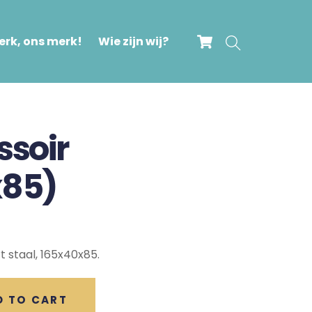
Cart
Search
rk, ons merk!
Wie zijn wij?
ssoir
x85)
staal, 165x40x85.
D TO CART