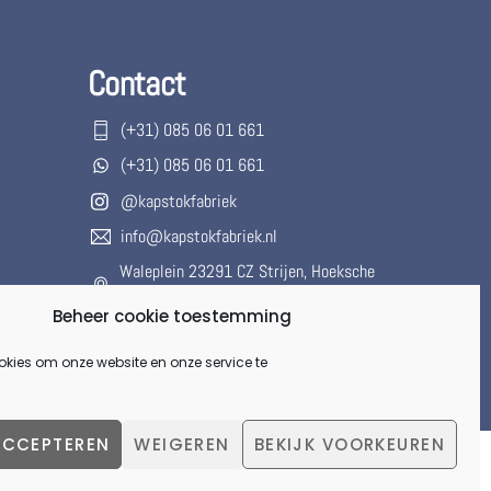
Contact
(+31) 085 06 01 661
(+31) 085 06 01 661
@kapstokfabriek
info@kapstokfabriek.nl
Waleplein 23291 CZ Strijen, Hoeksche
Waard, Zuid-Holland, Nederland
Beheer cookie toestemming
Gesloten voor onbepaalde tijd.
okies om onze website en onze service te
ACCEPTEREN
WEIGEREN
BEKIJK VOORKEUREN
Back
To