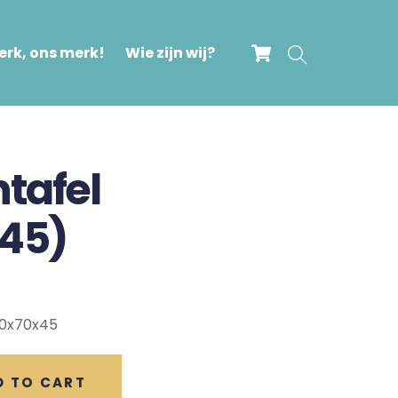
Cart
Search
rk, ons merk!
Wie zijn wij?
ntafel
x45)
140x70x45
D TO CART