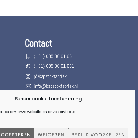
Contact
(+31) 085 06 01 661
(+31) 085 06 01 661
@kapstokfabriek
info@kapstokfabriek.nl
Waleplein 23291 CZ Strijen, Hoeksche
Beheer cookie toestemming
Waard, Zuid-Holland, Nederland
okies om onze website en onze service te
Gesloten voor onbepaalde tijd.
ACCEPTEREN
WEIGEREN
BEKIJK VOORKEUREN
Back