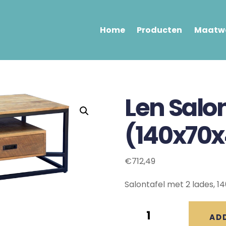
Home
Producten
Maatwe
Len Salo
(140x70
€
712,49
Salontafel met 2 lades, 
Len
AD
Salontafel