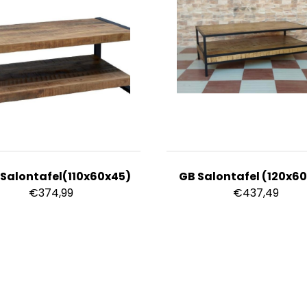
t Salontafel(110x60x45)
GB Salontafel (120x6
€
374,99
€
437,49