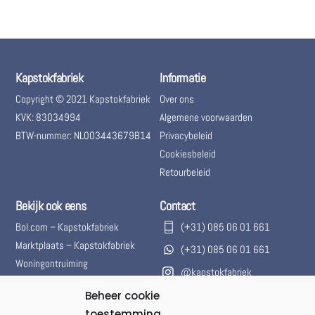
Kapstokfabriek
Informatie
Copyright © 2021 Kapstokfabriek
Over ons
KVK: 83034994
Algemene voorwaarden
BTW-nummer: NL003443679B14
Privacybeleid
Cookiesbeleid
Retourbeleid
Bekijk ook eens
Contact
Bol.com – Kapstokfabriek
(+31) 085 06 01 661
Marktplaats – Kapstokfabriek
(+31) 085 06 01 661
Woningontruiming
@kapstokfabriek
info@kapstokfabriek.nl
Beheer cookie
toestemming