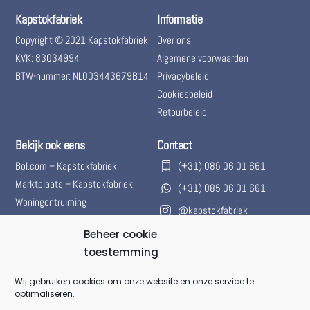
Kapstokfabriek
Informatie
Copyright © 2021 Kapstokfabriek
Over ons
KVK: 83034994
Algemene voorwaarden
BTW-nummer: NL003443679B14
Privacybeleid
Cookiesbeleid
Retourbeleid
Bekijk ook eens
Contact
Bol.com – Kapstokfabriek
(+31) 085 06 01 661
Marktplaats – Kapstokfabriek
(+31) 085 06 01 661
Woningontruiming
@kapstokfabriek
info@kapstokfabriek.nl
Beheer cookie
toestemming
Waleplein 23291 CZ Strijen,
Hoeksche Waard, Zuid-
Wij gebruiken cookies om onze website en onze service te
Holland, Nederland
optimaliseren.