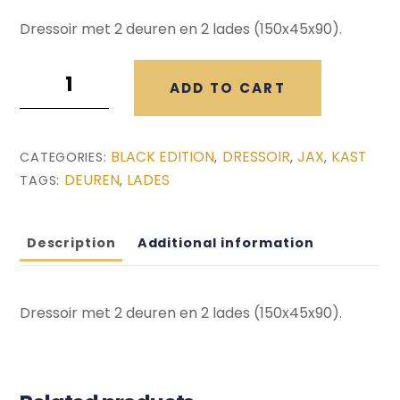
Dressoir met 2 deuren en 2 lades (150x45x90).
Jax
ADD TO CART
Zwart
Dressoir
(150x45x90)
BLACK EDITION
DRESSOIR
JAX
KAST
CATEGORIES:
,
,
,
quantity
DEUREN
LADES
TAGS:
,
Description
Additional information
Dressoir met 2 deuren en 2 lades (150x45x90).