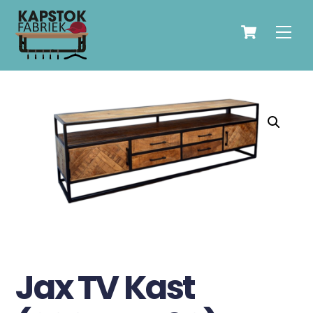
Skip
Cart
to
Men
content
Jax TV Kast