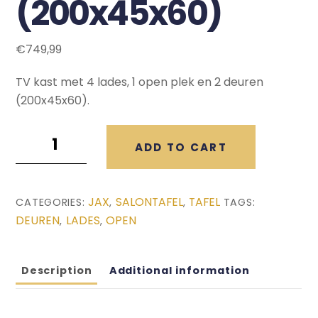
(200x45x60)
€
749,99
TV kast met 4 lades, 1 open plek en 2 deuren
(200x45x60).
Jax
ADD TO CART
TV
Kast
(200x45x60)
JAX
SALONTAFEL
TAFEL
CATEGORIES:
,
,
TAGS:
quantity
DEUREN
LADES
OPEN
,
,
Description
Additional information