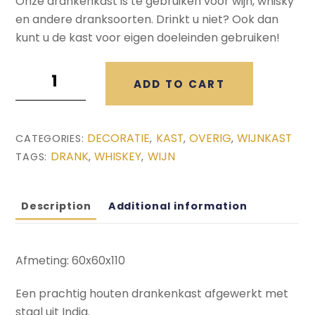
Onze drankenkast is te gebruiken voor wijn, whisky
en andere dranksoorten. Drinkt u niet? Ook dan
kunt u de kast voor eigen doeleinden gebruiken!
Drankenkast
ADD TO CART
(60x60x110)
quantity
DECORATIE
KAST
OVERIG
WIJNKAST
CATEGORIES:
,
,
,
DRANK
WHISKEY
WIJN
TAGS:
,
,
Description
Additional information
Afmeting: 60x60x110
Een prachtig houten drankenkast afgewerkt met
staal uit India.