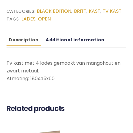
kast
BLACK EDITION
BRITT
KAST
TV KAST
CATEGORIES:
,
,
,
(180x45x60)
LADES
OPEN
TAGS:
,
quantity
Description
Additional information
Tv kast met 4 lades gemaakt van mangohout en
zwart metaal.
Afmeting: 180x45x60
Related products