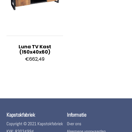
Luna TV Kast
(150x40x60)
€
662,49
Kapstokfabriek
Informatie
Copyright © 2021 Kapstokfabriek
Over ons
KVK: 83034994
Algemene voorwaarden