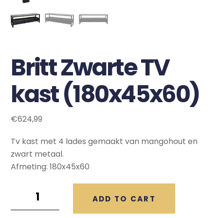
Britt Zwarte TV
kast (180x45x60)
€
624,99
Tv kast met 4 lades gemaakt van mangohout en
zwart metaal.
Afmeting: 180x45x60
Britt
ADD TO CART
Zwarte
TV