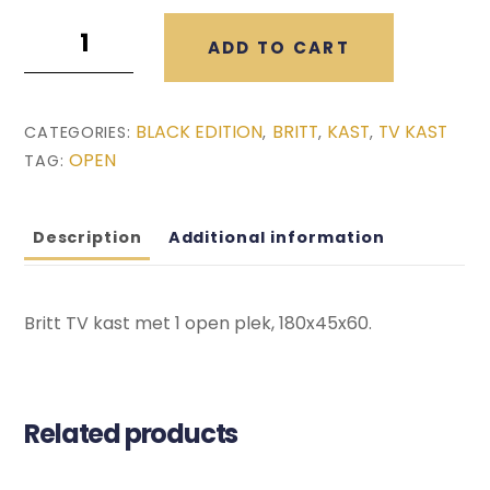
Britt
ADD TO CART
Zwarte
TV
Kast
BLACK EDITION
BRITT
KAST
TV KAST
CATEGORIES:
,
,
,
(180x45x60)
OPEN
TAG:
quantity
Description
Additional information
Britt TV kast met 1 open plek, 180x45x60.
Related products