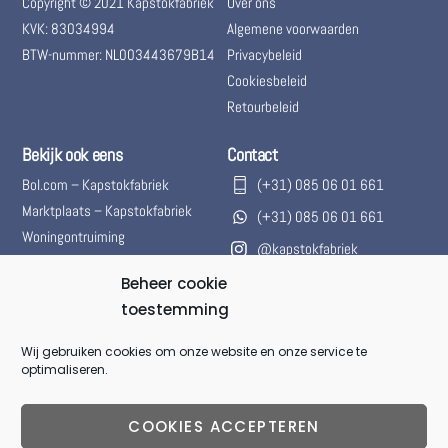
Copyright © 2021 Kapstokfabriek
Over ons
KVK: 83034994
Algemene voorwaarden
BTW-nummer: NL003443679B14
Privacybeleid
Cookiesbeleid
Retourbeleid
Bekijk ook eens
Contact
Bol.com – Kapstokfabriek
(+31) 085 06 01 661
Marktplaats – Kapstokfabriek
(+31) 085 06 01 661
Woningontruiming
@kapstokfabriek
info@kapstokfabriek.nl
Beheer cookie
toestemming
Waleplein 23291 CZ Strijen,
Hoeksche Waard, Zuid-
Wij gebruiken cookies om onze website en onze service te
Holland, Nederland
optimaliseren.
Gesloten voor onbepaalde
tijd.
COOKIES ACCEPTEREN