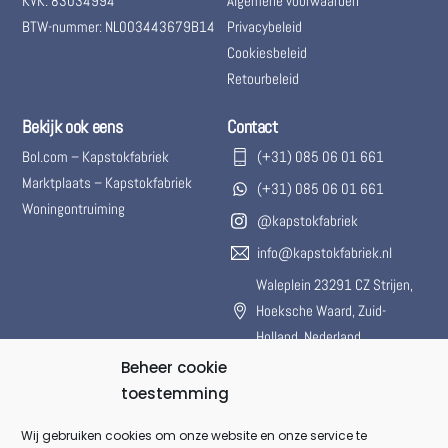
KVK: 83034994
Algemene voorwaarden
BTW-nummer: NL003443679B14
Privacybeleid
Cookiesbeleid
Retourbeleid
Bekijk ook eens
Contact
Bol.com – Kapstokfabriek
(+31) 085 06 01 661
Marktplaats – Kapstokfabriek
(+31) 085 06 01 661
Woningontruiming
@kapstokfabriek
info@kapstokfabriek.nl
Waleplein 23291 CZ Strijen,
Hoeksche Waard, Zuid-
Holland, Nederland
Beheer cookie
Gesloten voor onbepaalde
toestemming
tijd.
Wij gebruiken cookies om onze website en onze service te