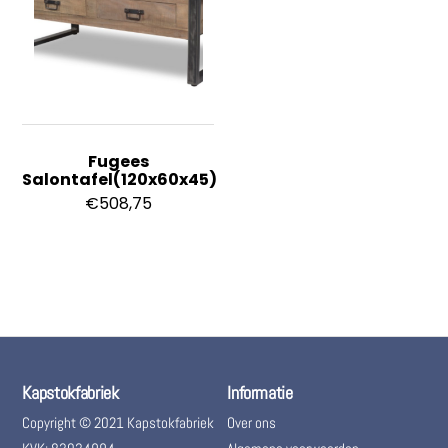
Fugees
Salontafel(120x60x45)
€
508,75
Kapstokfabriek
Informatie
Copyright © 2021 Kapstokfabriek
Over ons