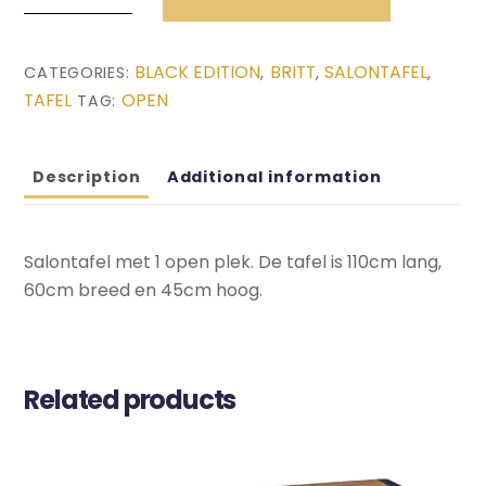
Salontafel
(110x60x45)
BLACK EDITION
BRITT
SALONTAFEL
CATEGORIES:
,
,
,
quantity
TAFEL
OPEN
TAG:
Description
Additional information
Salontafel met 1 open plek. De tafel is 110cm lang,
60cm breed en 45cm hoog.
Related products