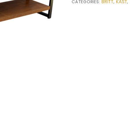
BRITT
KAST
CATEGORIES:
,
,
quantity