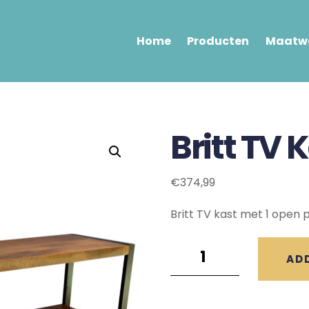
Home
Producten
Maatwe
Britt TV 
€
374,99
Britt TV kast met 1 open 
Britt
AD
TV
Kast
(120x40x60)