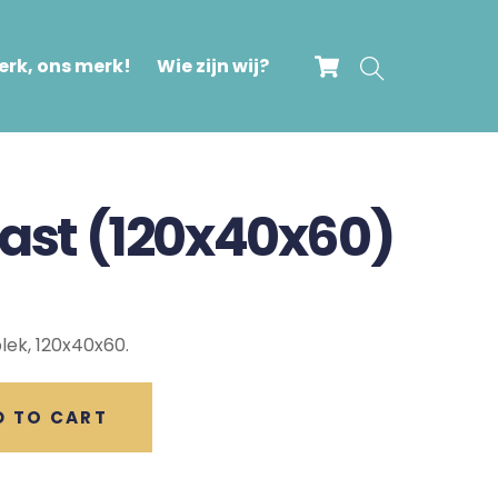
Cart
Search
rk, ons merk!
Wie zijn wij?
Kast (120x40x60)
plek, 120x40x60.
D TO CART