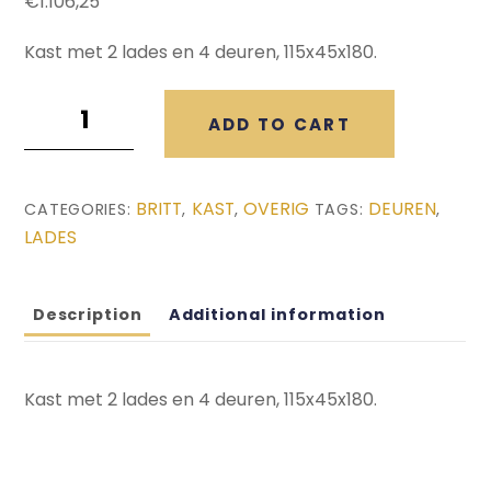
€
1.106,25
Kast met 2 lades en 4 deuren, 115x45x180.
Britt
ADD TO CART
Kast
(115x45x180)
quantity
BRITT
KAST
OVERIG
DEUREN
CATEGORIES:
,
,
TAGS:
,
LADES
Description
Additional information
Kast met 2 lades en 4 deuren, 115x45x180.