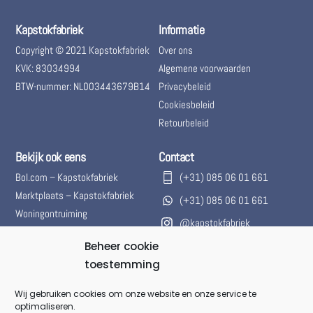
Kapstokfabriek
Informatie
Copyright © 2021 Kapstokfabriek
Over ons
KVK: 83034994
Algemene voorwaarden
BTW-nummer: NL003443679B14
Privacybeleid
Cookiesbeleid
Retourbeleid
Bekijk ook eens
Contact
Bol.com – Kapstokfabriek
(+31) 085 06 01 661
Marktplaats – Kapstokfabriek
(+31) 085 06 01 661
Woningontruiming
@kapstokfabriek
info@kapstokfabriek.nl
Beheer cookie
toestemming
Waleplein 23291 CZ Strijen,
Hoeksche Waard, Zuid-
Wij gebruiken cookies om onze website en onze service te
Holland, Nederland
optimaliseren.