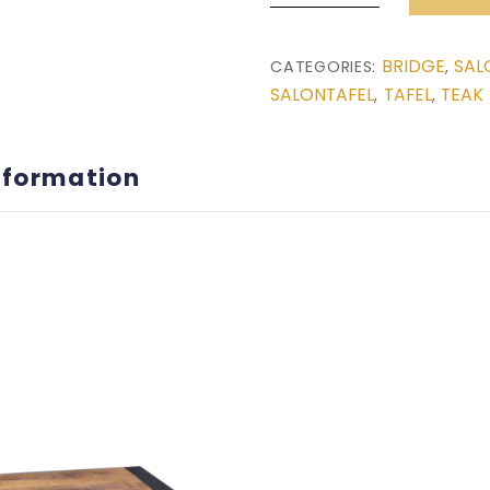
van
Teak
BRIDGE
SAL
CATEGORIES:
,
(80x80x45)
SALONTAFEL
TAFEL
TEAK
,
,
quantity
nformation