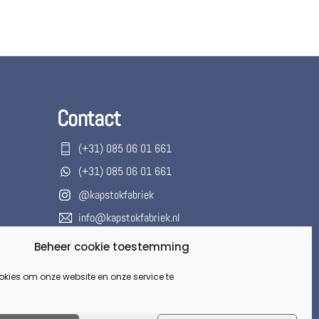
Contact
(+31) 085 06 01 661
(+31) 085 06 01 661
@kapstokfabriek
info@kapstokfabriek.nl
Waleplein 23291 CZ Strijen, Hoeksche
Beheer cookie toestemming
Waard, Zuid-Holland, Nederland
okies om onze website en onze service te
Gesloten voor onbepaalde tijd.