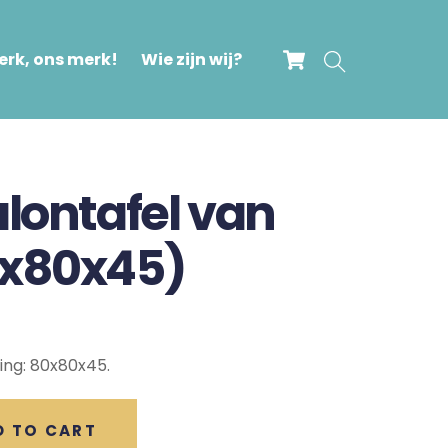
Cart
Search
rk, ons merk!
Wie zijn wij?
alontafel van
0x80x45)
ting: 80x80x45.
D TO CART