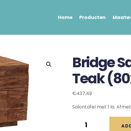
Home
Producten
Maatwe
Bridge S
Teak (8
€
437,49
Salontafel met 1 la. Afme
Bridge
AD
Salontafel