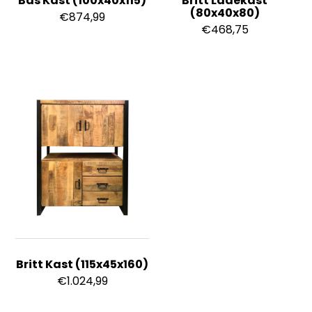
Bas Kast (100x40x115)
Britt Ladekast
(80x40x80)
€
874,99
€
468,75
Britt Kast (115x45x160)
€
1.024,99