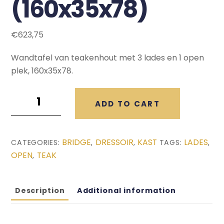
(160x35x78)
€
623,75
Wandtafel van teakenhout met 3 lades en 1 open
plek, 160x35x78.
Bridge
ADD TO CART
Dressoir
(160x35x78)
quantity
BRIDGE
DRESSOIR
KAST
LADES
CATEGORIES:
,
,
TAGS:
,
OPEN
TEAK
,
Description
Additional information