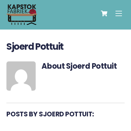
Skip
Cart
to
Men
content
Sjoerd Pottuit
About
Sjoerd Pottuit
POSTS BY SJOERD POTTUIT: