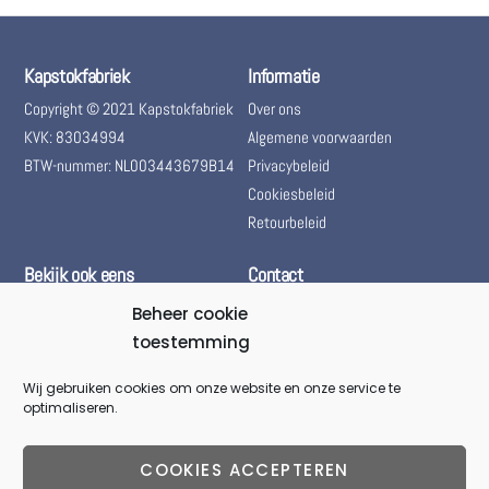
Kapstokfabriek
Informatie
Copyright © 2021 Kapstokfabriek
Over ons
KVK: 83034994
Algemene voorwaarden
BTW-nummer: NL003443679B14
Privacybeleid
Cookiesbeleid
Retourbeleid
Bekijk ook eens
Contact
Bol.com – Kapstokfabriek
(+31) 085 06 01 661
Beheer cookie
Marktplaats – Kapstokfabriek
toestemming
(+31) 085 06 01 661
Woningontruiming
@kapstokfabriek
Wij gebruiken cookies om onze website en onze service te
optimaliseren.
info@kapstokfabriek.nl
Waleplein 23291 CZ Strijen,
COOKIES ACCEPTEREN
Hoeksche Waard, Zuid-